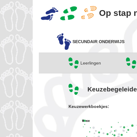
Op stap n
SECUNDAIR ONDERWIJS
Leerlingen
Keuzebegeleide
Keuzewerkboekjes: