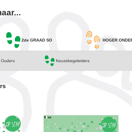
aar...
2de GRAAD SO
HOGER ONDE
Ouders
Keuzebegeleiders
rs