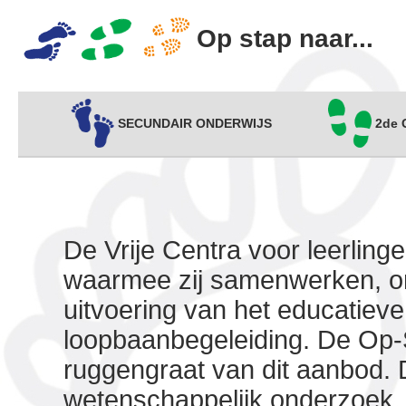
Op stap naar...
SECUNDAIR ONDERWIJS
2de
De Vrije Centra voor leerling
waarmee zij samenwerken, on
uitvoering van het educatieve
loopbaanbegeleiding. De Op-
ruggengraat van dit aanbod.
wetenschappelijk onderzoek.